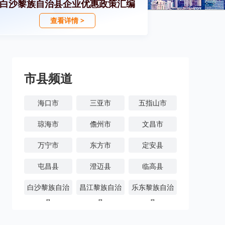
白沙黎族自治县企业优惠政策汇编
查看详情 >
市县频道
海口市
三亚市
五指山市
琼海市
儋州市
文昌市
万宁市
东方市
定安县
屯昌县
澄迈县
临高县
白沙黎族自治
昌江黎族自治
乐东黎族自治
县
县
县
陵水黎族自治
保亭黎族苗族
琼中黎族苗族
县
自治县
自治县