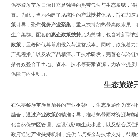
保亭黎族苗族自治县立足独特的热带气候与生态禀赋，将
置。为此，当地构建了系统性的
产业扶持
体系，旨在加速
策
引导，聚焦
优势产业聚集
，重点扶持如热带高效水果、
生产集群。配套的
惠企政策扶持
尤为关键，包含对新型农
政策
，显著降低其前期投入与运营成本。同时，政策着力
产规程推广以及农产品精深加工技术研发，完善仓储冷链
措有效整合了土地、资本、技术等要素资源，为农业提质
保障与内生动力。
生态旅游
在保亭黎族苗族自治县的产业框架中，生态旅游作为支柱
融合，通过
产业政策
的精准引导，推动热带雨林资源与黎
化自然保护区管理、建设低影响生态步道，以及整合原住
政府通过
产业扶持
机制，提供专项资金与技术支持，鼓励